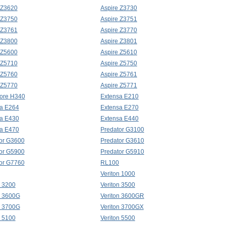
 Z3620
Aspire Z3730
 Z3750
Aspire Z3751
 Z3761
Aspire Z3770
 Z3800
Aspire Z3801
 Z5600
Aspire Z5610
 Z5710
Aspire Z5750
 Z5760
Aspire Z5761
 Z5770
Aspire Z5771
ore H340
Extensa E210
a E264
Extensa E270
a E430
Extensa E440
a E470
Predator G3100
or G3600
Predator G3610
or G5900
Predator G5910
or G7760
RL100
Veriton 1000
n 3200
Veriton 3500
n 3600G
Veriton 3600GR
n 3700G
Veriton 3700GX
n 5100
Veriton 5500