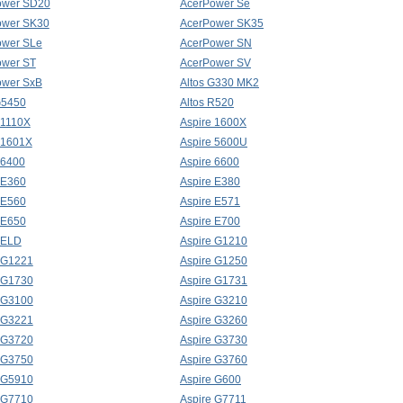
ower SD20
AcerPower Se
ower SK30
AcerPower SK35
ower SLe
AcerPower SN
ower ST
AcerPower SV
ower SxB
Altos G330 MK2
G5450
Altos R520
 1110X
Aspire 1600X
 1601X
Aspire 5600U
 6400
Aspire 6600
 E360
Aspire E380
 E560
Aspire E571
 E650
Aspire E700
 ELD
Aspire G1210
 G1221
Aspire G1250
 G1730
Aspire G1731
 G3100
Aspire G3210
 G3221
Aspire G3260
 G3720
Aspire G3730
 G3750
Aspire G3760
 G5910
Aspire G600
 G7710
Aspire G7711