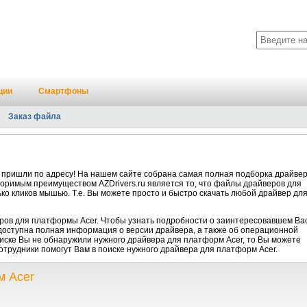
ции
Смартфоны
Заказ файла
 пришли по адресу! На нашем сайте собрана самая полная подборка драйве
поримым преимуществом AZDrivers.ru является то, что файлы драйверов для
ко кликов мышью. Т.е. Вы можете просто и быстро скачать любой драйвер дл
ров для платформы Acer. Чтобы узнать подробности о заинтересовавшем Ва
 доступна полная информация о версии драйвера, а также об операционной
писке Вы не обнаружили нужного драйвера для платформ Acer, то Вы можете
отрудники помогут Вам в поиске нужного драйвера для платформ Acer.
м Acer