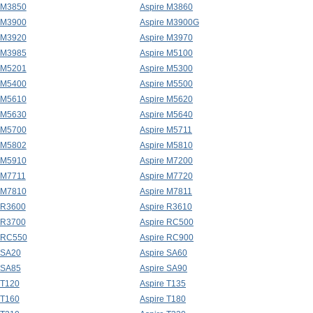
 M3850
Aspire M3860
 M3900
Aspire M3900G
 M3920
Aspire M3970
 M3985
Aspire M5100
 M5201
Aspire M5300
 M5400
Aspire M5500
 M5610
Aspire M5620
 M5630
Aspire M5640
 M5700
Aspire M5711
 M5802
Aspire M5810
 M5910
Aspire M7200
 M7711
Aspire M7720
 M7810
Aspire M7811
 R3600
Aspire R3610
 R3700
Aspire RC500
e RC550
Aspire RC900
 SA20
Aspire SA60
 SA85
Aspire SA90
 T120
Aspire T135
 T160
Aspire T180