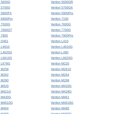
n 5600G
Veriton 5600GR
n 5700G
Veriton 5700GX
n 5800FX
Veriton 5900Pro
n 6900Pro
Veriton 7100
n 7500G
Veriton 7600G
n 7600GT
Veriton 7700G
n 7800
Veriton 7900Pro
n D461
Veriton L410
n L4610
Veriton L4610G
n L4620G
Veriton L480
n L6610G
Veriton L6620G
n L678G
Veriton M220
n M258
Veriton M2610
n M262
Veriton M264
n M280
Veriton M288
n M420
Veriton M420G
n M421G
Veriton M428G
n M430G
Veriton M461
n M4610G
Veriton M4618G
n M464
Veriton M480