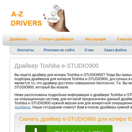
Драйверы
Статьи о драйверах
Инструкции
Смартф
Контакты
Реклама на сайте
О нас
Заказ файла
Драйвер Toshiba e-STUDIO900
Вы ищете драйвер для копира Toshiba e-STUDIO900? Тогда Вы пришл
подборка драйверов для копиров Toshiba e-STUDIO900, доступных в
является то, что драйвер доступен совершенно бесплатно. Т.е. Вы м
STUDIO900, который Вы искали.
Ниже расположена подробная информация о драйвере Toshiba e-STU
на операционную систему, для которой предназначен данный драйве
Toshiba e-STUDIO900 нужной версии или для конкретной операционн
драйвера
. Наши сотрудники помогут Вам в поиске драйвера нужной
Скачать драйвер e-STUDIO900 для копира To