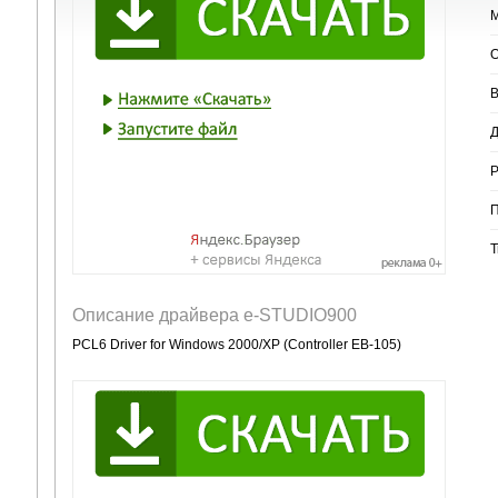
М
О
В
Д
Р
П
Т
Описание драйвера e-STUDIO900
PCL6 Driver for Windows 2000/XP (Controller EB-105)