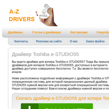
Драйверы
Статьи о драйверах
Инструкции
Смартф
Контакты
Реклама на сайте
О нас
Заказ файла
Драйвер Toshiba e-STUDIO55
Вы ищете драйвер для копира Toshiba e-STUDIO55? Тогда Вы пришли
драйверов для копиров Toshiba e-STUDIO55, доступных в интернете.
драйвер доступен совершенно бесплатно. Т.е. Вы можете бесплатно 
искали.
Ниже расположена подробная информация о драйвере Toshiba e-STU
операционную систему, для которой предназначен данный драйвер. Е
STUDIO55 нужной версии или для конкретной операционной системы
Наши сотрудники помогут Вам в поиске драйвера нужной версии и п
Скачать драйвер e-STUDIO55 для копира Tos