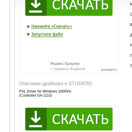
М
О
В
Д
Р
П
Т
Описание драйвера e-STUDIO55
PSL Driver for Windows 2000\r\n
(Controller GA-1110)