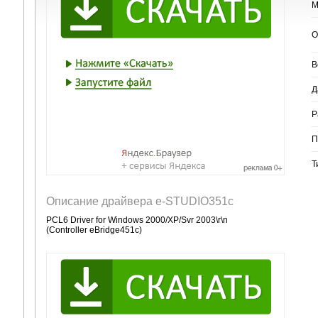
М
О
В
Д
Р
П
Т
Описание драйвера e-STUDIO351c
PCL6 Driver for Windows 2000/XP/Svr 2003\r\n
(Controller eBridge451c)