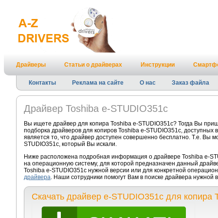
Драйверы
Статьи о драйверах
Инструкции
Смартф
Контакты
Реклама на сайте
О нас
Заказ файла
Драйвер Toshiba e-STUDIO351c
Вы ищете драйвер для копира Toshiba e-STUDIO351c? Тогда Вы приш
подборка драйверов для копиров Toshiba e-STUDIO351c, доступных 
является то, что драйвер доступен совершенно бесплатно. Т.е. Вы м
STUDIO351c, который Вы искали.
Ниже расположена подробная информация о драйвере Toshiba e-STU
на операционную систему, для которой предназначен данный драйве
Toshiba e-STUDIO351c нужной версии или для конкретной операцион
драйвера
. Наши сотрудники помогут Вам в поиске драйвера нужной
Скачать драйвер e-STUDIO351c для копира T