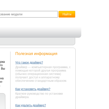
Полезная информация
орка
Что такое драйвер?
то
Драйвер — компьютерная программа, с
й Вы
помощью которой другая программа
(обычно операционная система)
получает доступ к аппаратному
 на
обеспечению стандартным образом.
e-
.
Как установить драйвер?
Краткое руководство по установке
драйвера.
Как удалить драйвер?