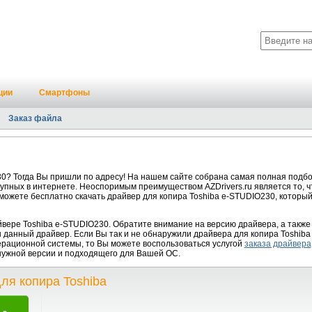
ции
Смартфоны
Заказ файла
0? Тогда Вы пришли по адресу! На нашем сайте собрана самая полная подб
упных в интернете. Неоспоримым преимуществом AZDrivers.ru является то, ч
 можете бесплатно скачать драйвер для копира Toshiba e-STUDIO230, которы
ере Toshiba e-STUDIO230. Обратите внимание на версию драйвера, а также
данный драйвер. Если Вы так и не обнаружили драйвера для копира Toshiba 
ерационной системы, то Вы можете воспользоваться услугой
заказа драйвера
нужной версии и подходящего для Вашей ОС.
ля копира Toshiba