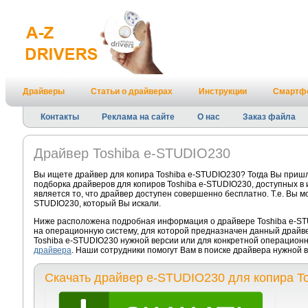
Драйверы
Статьи о драйверах
Инструкции
Смартф
Контакты
Реклама на сайте
О нас
Заказ файла
Драйвер Toshiba e-STUDIO230
Вы ищете драйвер для копира Toshiba e-STUDIO230? Тогда Вы пришл
подборка драйверов для копиров Toshiba e-STUDIO230, доступных в
является то, что драйвер доступен совершенно бесплатно. Т.е. Вы м
STUDIO230, который Вы искали.
Ниже расположена подробная информация о драйвере Toshiba e-STU
на операционную систему, для которой предназначен данный драйве
Toshiba e-STUDIO230 нужной версии или для конкретной операционн
драйвера
. Наши сотрудники помогут Вам в поиске драйвера нужной
Скачать драйвер e-STUDIO230 для копира To