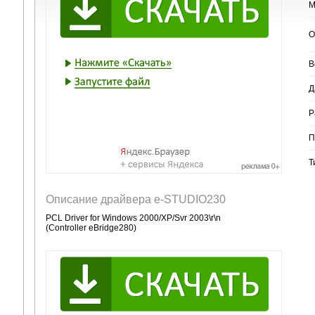
М
О
В
Д
Р
П
Т
Описание драйвера e-STUDIO230
PCL Driver for Windows 2000/XP/Svr 2003\r\n
(Controller eBridge280)