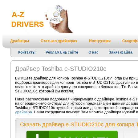
Драйверы
Статьи о драйверах
Инструкции
Смартф
Контакты
Реклама на сайте
О нас
Заказ файла
Драйвер Toshiba e-STUDIO210c
Вы ищете драйвер для копира Toshiba e-STUDIO210c? Тогда Вы приш
подборка драйверов для копиров Toshiba e-STUDIO210c, доступных 
является то, что драйвер доступен совершенно бесплатно. Т.е. Вы м
STUDIO210c, который Вы искали.
Ниже расположена подробная информация о драйвере Toshiba e-STU
на операционную систему, для которой предназначен данный драйве
Toshiba e-STUDIO210c нужной версии или для конкретной операцион
драйвера
. Наши сотрудники помогут Вам в поиске драйвера нужной
Скачать драйвер e-STUDIO210c для копира T