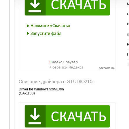
М
О
В
Д
Р
П
Т
Описание драйвера e-STUDIO210c
Driver for Windows 9x/ME\r\n
(GA-1130)