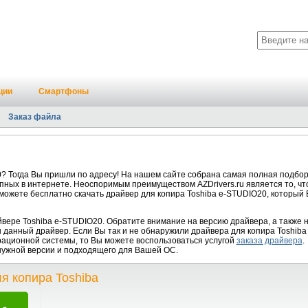
ции
Смартфоны
Заказ файла
? Тогда Вы пришли по адресу! На нашем сайте собрана самая полная подбор
пных в интернете. Неоспоримым преимуществом AZDrivers.ru является то, чт
 можете бесплатно скачать драйвер для копира Toshiba e-STUDIO20, который
ере Toshiba e-STUDIO20. Обратите внимание на версию драйвера, а также 
данный драйвер. Если Вы так и не обнаружили драйвера для копира Toshiba 
рационной системы, то Вы можете воспользоваться услугой
заказа драйвера
.
нужной версии и подходящего для Вашей ОС.
я копира Toshiba