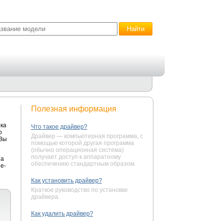
Полезная информация
ка
Что такое драйвер?
о
Драйвер — компьютерная программа, с
 Вы
помощью которой другая программа
(обычно операционная система)
получает доступ к аппаратному
на
обеспечению стандартным образом.
e-
Как установить драйвер?
Краткое руководство по установке
драйвера.
Как удалить драйвер?