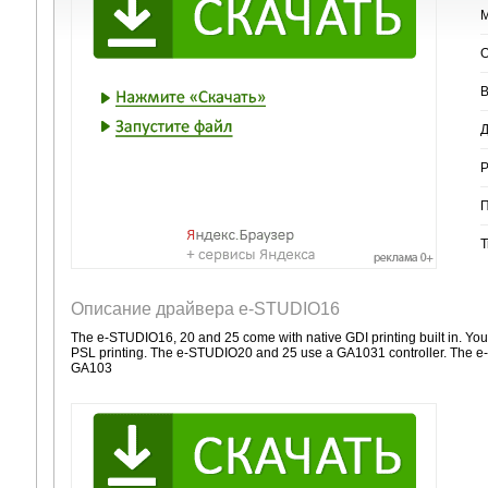
М
О
В
Д
Р
П
Т
Описание драйвера e-STUDIO16
The e-STUDIO16, 20 and 25 come with native GDI printing built in. You 
PSL printing. The e-STUDIO20 and 25 use a GA1031 controller. The e
GA103