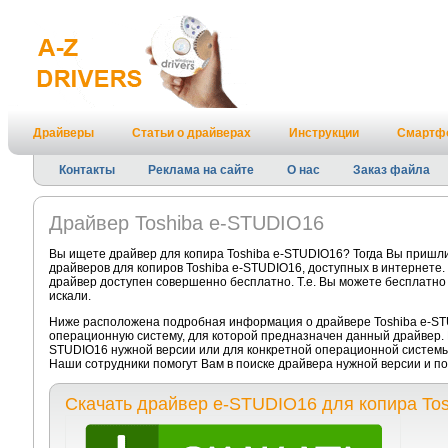
Драйверы
Статьи о драйверах
Инструкции
Смартф
Контакты
Реклама на сайте
О нас
Заказ файла
Драйвер Toshiba e-STUDIO16
Вы ищете драйвер для копира Toshiba e-STUDIO16? Тогда Вы пришли
драйверов для копиров Toshiba e-STUDIO16, доступных в интернете.
драйвер доступен совершенно бесплатно. Т.е. Вы можете бесплатно 
искали.
Ниже расположена подробная информация о драйвере Toshiba e-STU
операционную систему, для которой предназначен данный драйвер. Е
STUDIO16 нужной версии или для конкретной операционной системы
Наши сотрудники помогут Вам в поиске драйвера нужной версии и п
Скачать драйвер e-STUDIO16 для копира Tos