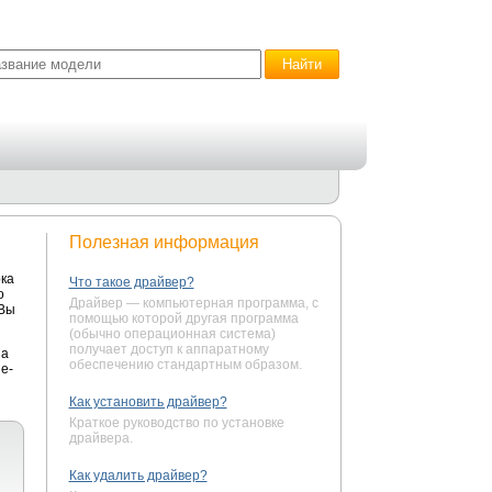
Полезная информация
ка
Что такое драйвер?
о
Драйвер — компьютерная программа, с
 Вы
помощью которой другая программа
(обычно операционная система)
получает доступ к аппаратному
на
обеспечению стандартным образом.
e-
Как установить драйвер?
Краткое руководство по установке
драйвера.
Как удалить драйвер?