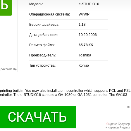
Модель:
e-STUDIO16
Операционная система:
WinXP
Версия драйвера:
1.18
Дата добавления:
10.20.2006
Размер файла:
65.78 Кб
Производитель:
Toshiba
Тип устройства:
Копир
nting built in. You may also install a print controller which supports PCL and PSL
ntroller. The e-STUDIO16 can use a GA-1030 or GA-1031 controller. The GA103