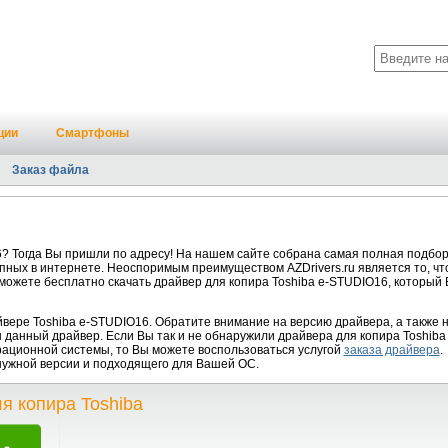
ции
Смартфоны
Заказ файла
? Тогда Вы пришли по адресу! На нашем сайте собрана самая полная подбор
пных в интернете. Неоспоримым преимуществом AZDrivers.ru является то, чт
 можете бесплатно скачать драйвер для копира Toshiba e-STUDIO16, который
ере Toshiba e-STUDIO16. Обратите внимание на версию драйвера, а также 
данный драйвер. Если Вы так и не обнаружили драйвера для копира Toshiba 
рационной системы, то Вы можете воспользоваться услугой
заказа драйвера
.
нужной версии и подходящего для Вашей ОС.
я копира Toshiba