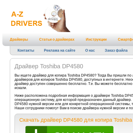
Драйверы
Статьи о драйверах
Инструкции
Смартф
Контакты
Реклама на сайте
О нас
Заказ файла
Драйвер Toshiba DP4580
Вы ищете драйвер для копира Toshiba DP4580? Тогда Вы пришли по 
драйверов для копиров Toshiba DP4580, доступных в интернете. Нео
драйвер доступен совершенно бесплатно. Т.е. Вы можете бесплатно 
искали.
Ниже расположена подробная информация о драйвере Toshiba DP458
операционную систему, для которой предназначен данный драйвер. 
DP4580 нужной версии или для конкретной операционной системы, 
Наши сотрудники помогут Вам в поиске драйвера нужной версии и п
Скачать драйвер DP4580 для копира Toshiba