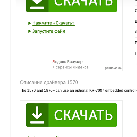
О
В
Д
Р
П
Т
Описание драйвера 1570
The 1570 and 1870F can use an optional KR-7007 embedded controll