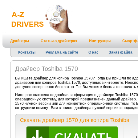
Драйверы
Статьи о драйверах
Инструкции
Смартф
Контакты
Реклама на сайте
О нас
Заказ файла
Драйвер Toshiba 1570
Вы ищете драйвер для копира Toshiba 1570? Тогда Вы пришли по ад
драйверов для копиров Toshiba 1570, доступных в интернете. Неосп
доступен совершенно бесплатно. Т.е. Вы можете бесплатно скачать 
Ниже расположена подробная информация о драйвере Toshiba 1570.
операционную систему, для которой предназначен данный драйвер. 
1570 нужной версии или для конкретной операционной системы, то 
сотрудники помогут Вам в поиске драйвера нужной версии и подход
Скачать драйвер 1570 для копира Toshiba
М