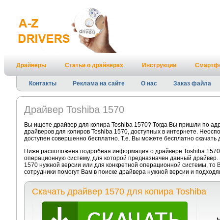
Драйверы
Статьи о драйверах
Инструкции
Смартф
Контакты
Реклама на сайте
О нас
Заказ файла
Драйвер Toshiba 1570
Вы ищете драйвер для копира Toshiba 1570? Тогда Вы пришли по ад
драйверов для копиров Toshiba 1570, доступных в интернете. Неосп
доступен совершенно бесплатно. Т.е. Вы можете бесплатно скачать 
Ниже расположена подробная информация о драйвере Toshiba 1570.
операционную систему, для которой предназначен данный драйвер. 
1570 нужной версии или для конкретной операционной системы, то 
сотрудники помогут Вам в поиске драйвера нужной версии и подход
Скачать драйвер 1570 для копира Toshiba
М