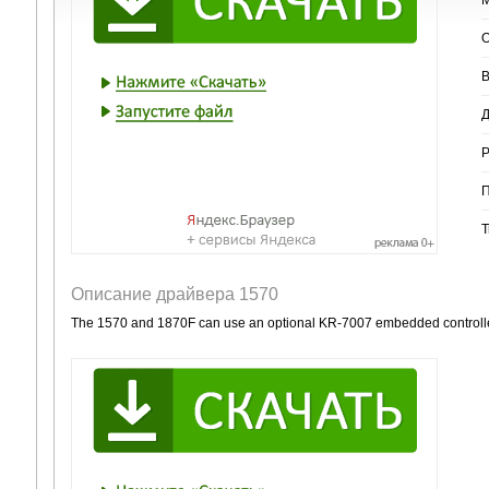
О
В
Д
Р
П
Т
Описание драйвера 1570
The 1570 and 1870F can use an optional KR-7007 embedded controll