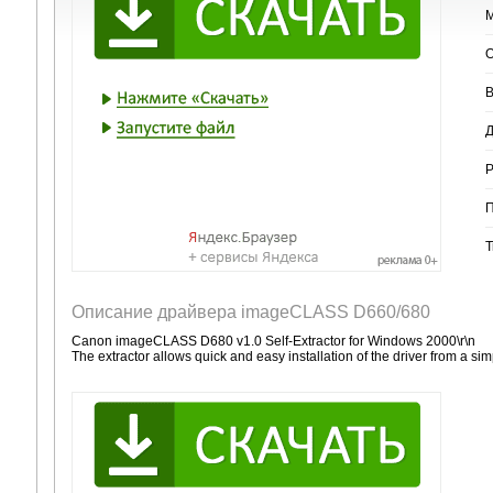
М
О
В
Д
Р
П
Т
Описание драйвера imageCLASS D660/680
Canon imageCLASS D680 v1.0 Self-Extractor for Windows 2000\r\n
The extractor allows quick and easy installation of the driver from a simpl