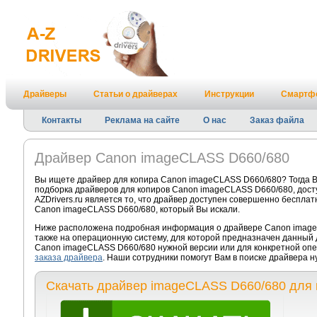
Драйверы
Статьи о драйверах
Инструкции
Смартф
Контакты
Реклама на сайте
О нас
Заказ файла
Драйвер Canon imageCLASS D660/680
Вы ищете драйвер для копира Canon imageCLASS D660/680? Тогда В
подборка драйверов для копиров Canon imageCLASS D660/680, дос
AZDrivers.ru является то, что драйвер доступен совершенно бесплат
Canon imageCLASS D660/680, который Вы искали.
Ниже расположена подробная информация о драйвере Canon imageC
также на операционную систему, для которой предназначен данный 
Canon imageCLASS D660/680 нужной версии или для конкретной опе
заказа драйвера
. Наши сотрудники помогут Вам в поиске драйвера 
Скачать драйвер imageCLASS D660/680 для 