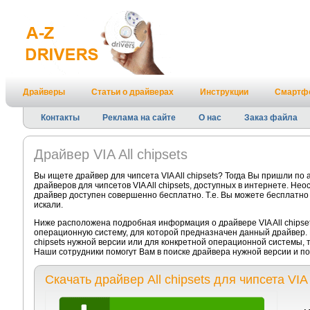
Драйверы
Статьи о драйверах
Инструкции
Смартф
Контакты
Реклама на сайте
О нас
Заказ файла
Драйвер VIA All chipsets
Вы ищете драйвер для чипсета VIA All chipsets? Тогда Вы пришли п
драйверов для чипсетов VIA All chipsets, доступных в интернете. Не
драйвер доступен совершенно бесплатно. Т.е. Вы можете бесплатно с
искали.
Ниже расположена подробная информация о драйвере VIA All chipset
операционную систему, для которой предназначен данный драйвер. Е
chipsets нужной версии или для конкретной операционной системы, 
Наши сотрудники помогут Вам в поиске драйвера нужной версии и п
Скачать драйвер All chipsets для чипсета VIA