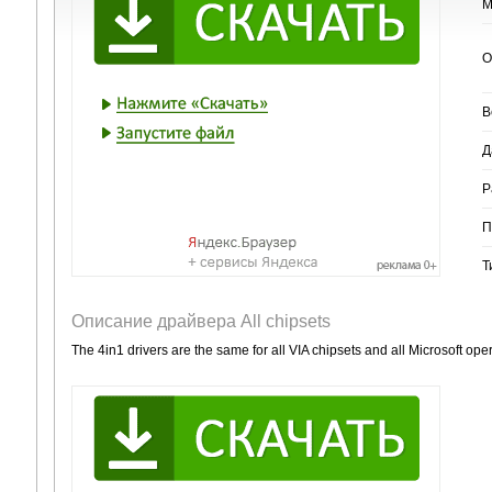
М
О
В
Д
Р
П
Т
Описание драйвера All chipsets
The 4in1 drivers are the same for all VIA chipsets and all Microsoft o