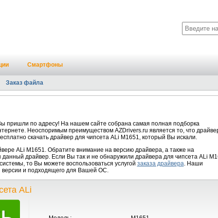
ции
Смартфоны
Заказ файла
Вы пришли по адресу! На нашем сайте собрана самая полная подборка
нтернете. Неоспоримым преимуществом AZDrivers.ru является то, что драйве
есплатно скачать драйвер для чипсета ALi M1651, который Вы искали.
ере ALi M1651. Обратите внимание на версию драйвера, а также на
 данный драйвер. Если Вы так и не обнаружили драйвера для чипсета ALi M
системы, то Вы можете воспользоваться услугой
заказа драйвера
. Наши
й версии и подходящего для Вашей ОС.
ета ALi
Модель:
M1651