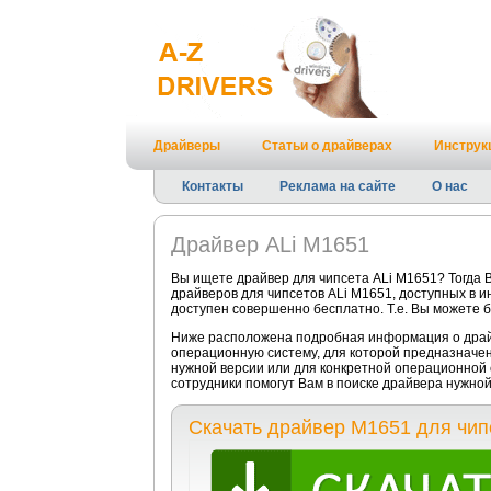
Драйверы
Статьи о драйверах
Инструк
Контакты
Реклама на сайте
О нас
Драйвер ALi M1651
Вы ищете драйвер для чипсета ALi M1651? Тогда 
драйверов для чипсетов ALi M1651, доступных в и
доступен совершенно бесплатно. Т.е. Вы можете б
Ниже расположена подробная информация о драйв
операционную систему, для которой предназначен
нужной версии или для конкретной операционной 
сотрудники помогут Вам в поиске драйвера нужно
Скачать драйвер M1651 для чипс