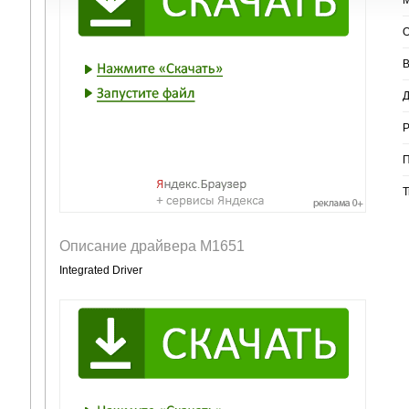
О
В
Д
Р
П
Т
Описание драйвера M1651
Integrated Driver