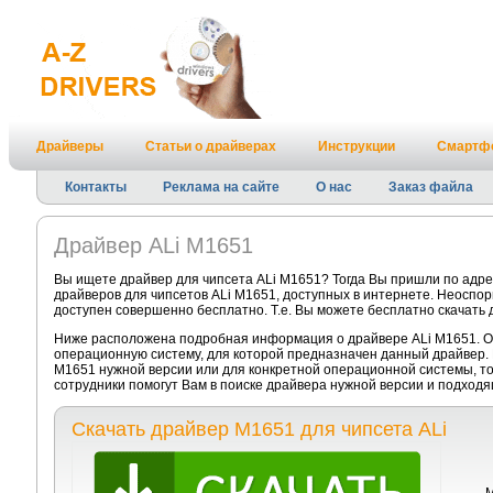
Драйверы
Статьи о драйверах
Инструкции
Смартф
Контакты
Реклама на сайте
О нас
Заказ файла
Драйвер ALi M1651
Вы ищете драйвер для чипсета ALi M1651? Тогда Вы пришли по адре
драйверов для чипсетов ALi M1651, доступных в интернете. Неоспор
доступен совершенно бесплатно. Т.е. Вы можете бесплатно скачать 
Ниже расположена подробная информация о драйвере ALi M1651. Об
операционную систему, для которой предназначен данный драйвер. 
M1651 нужной версии или для конкретной операционной системы, т
сотрудники помогут Вам в поиске драйвера нужной версии и подход
Скачать драйвер M1651 для чипсета ALi
М