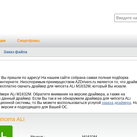
ции
Смартфоны
Заказ файла
 Вы пришли по адресу! На нашем сайте собрана самая полная подборка
 интернете. Неоспоримым преимуществом AZDrivers.ru является то, что драй
есплатно скачать драйвер для чипсета ALi M1632M, который Вы искали.
ере ALi M1632M. Обратите внимание на версию драйвера, а также на
 данный драйвер. Если Вы так и не обнаружили драйвера для чипсета ALi
ционной системы, то Вы можете воспользоваться услугой
заказа драйвера
. Н
й версии и подходящего для Вашей ОС.
псета ALi
Модель:
M1632M