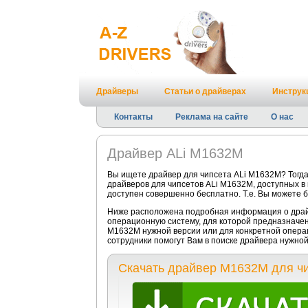
Драйверы
Статьи о драйверах
Инструк
Контакты
Реклама на сайте
О нас
Драйвер ALi M1632M
Вы ищете драйвер для чипсета ALi M1632M? Тогда
драйверов для чипсетов ALi M1632M, доступных в
доступен совершенно бесплатно. Т.е. Вы можете б
Ниже расположена подробная информация о драйв
операционную систему, для которой предназначен
M1632M нужной версии или для конкретной опера
сотрудники помогут Вам в поиске драйвера нужно
Скачать драйвер M1632M для чи