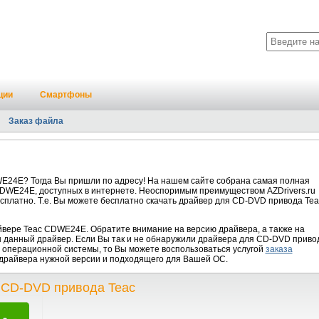
ции
Смартфоны
Заказ файла
24E? Тогда Вы пришли по адресу! На нашем сайте собрана самая полная
DWE24E, доступных в интернете. Неоспоримым преимуществом AZDrivers.ru
сплатно. Т.е. Вы можете бесплатно скачать драйвер для CD-DVD привода Tea
ере Teac CDWE24E. Обратите внимание на версию драйвера, а также на
н данный драйвер. Если Вы так и не обнаружили драйвера для CD-DVD приво
 операционной системы, то Вы можете воспользоваться услугой
заказа
е драйвера нужной версии и подходящего для Вашей ОС.
 CD-DVD привода Teac