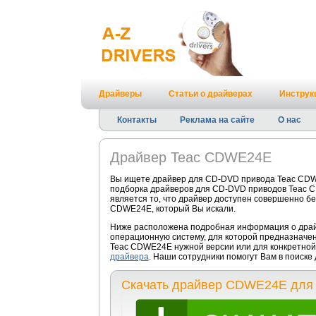
Драйверы
Статьи о драйверах
Инструк
Контакты
Реклама на сайте
О нас
Драйвер Teac CDWE24E
Вы ищете драйвер для CD-DVD привода Teac CDWE
подборка драйверов для CD-DVD приводов Teac C
является то, что драйвер доступен совершенно бе
CDWE24E, который Вы искали.
Ниже расположена подробная информация о драйв
операционную систему, для которой предназначе
Teac CDWE24E нужной версии или для конкретной
драйвера
. Наши сотрудники помогут Вам в поиск
Скачать драйвер CDWE24E для