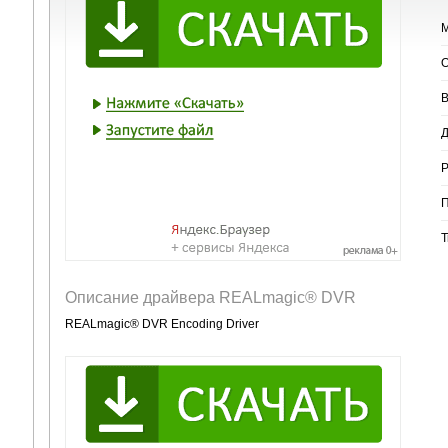
М
О
В
Д
Р
П
Т
Описание драйвера REALmagic® DVR
REALmagic® DVR Encoding Driver