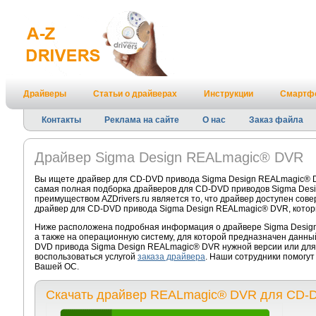
Драйверы
Статьи о драйверах
Инструкции
Смартф
Контакты
Реклама на сайте
О нас
Заказ файла
Драйвер Sigma Design REALmagic® DVR
Вы ищете драйвер для CD-DVD привода Sigma Design REALmagic® D
самая полная подборка драйверов для CD-DVD приводов Sigma Des
преимуществом AZDrivers.ru является то, что драйвер доступен сов
драйвер для CD-DVD привода Sigma Design REALmagic® DVR, котор
Ниже расположена подробная информация о драйвере Sigma Design
а также на операционную систему, для которой предназначен данны
DVD привода Sigma Design REALmagic® DVR нужной версии или для
воспользоваться услугой
заказа драйвера
. Наши сотрудники помогут
Вашей ОС.
Скачать драйвер REALmagic® DVR для CD-D