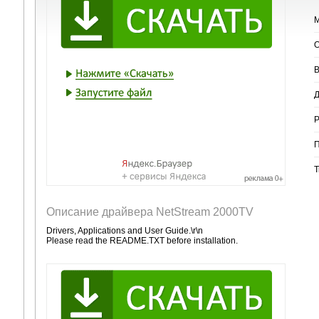
М
О
В
Д
Р
П
Т
Описание драйвера NetStream 2000TV
Drivers, Applications and User Guide.\r\n
Please read the README.TXT before installation.