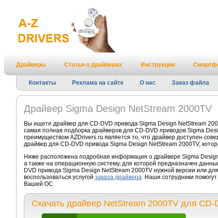
Драйверы
Статьи о драйверах
Инструкции
Смартф
Контакты
Реклама на сайте
О нас
Заказ файла
Драйвер Sigma Design NetStream 2000TV
Вы ищете драйвер для CD-DVD привода Sigma Design NetStream 200
самая полная подборка драйверов для CD-DVD приводов Sigma Desi
преимуществом AZDrivers.ru является то, что драйвер доступен сов
драйвер для CD-DVD привода Sigma Design NetStream 2000TV, котор
Ниже расположена подробная информация о драйвере Sigma Design 
а также на операционную систему, для которой предназначен данны
DVD привода Sigma Design NetStream 2000TV нужной версии или дл
воспользоваться услугой
заказа драйвера
. Наши сотрудники помогут
Вашей ОС.
Скачать драйвер NetStream 2000TV для CD-