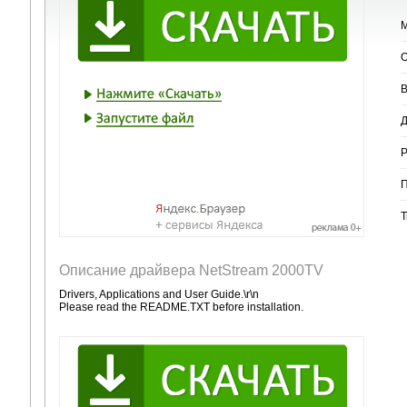
М
О
В
Д
Р
П
Т
Описание драйвера NetStream 2000TV
Drivers, Applications and User Guide.\r\n
Please read the README.TXT before installation.