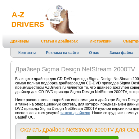
Драйверы
Статьи о драйверах
Инструкции
Смартф
Контакты
Реклама на сайте
О нас
Заказ файла
Драйвер Sigma Design NetStream 2000TV
Вы ищете драйвер для CD-DVD привода Sigma Design NetStream 200
самая полная подборка драйверов для CD-DVD приводов Sigma Desi
преимуществом AZDrivers.ru является то, что драйвер доступен сов
драйвер для CD-DVD привода Sigma Design NetStream 2000TV, котор
Ниже расположена подробная информация о драйвере Sigma Design 
а также на операционную систему, для которой предназначен данны
DVD привода Sigma Design NetStream 2000TV нужной версии или дл
воспользоваться услугой
заказа драйвера
. Наши сотрудники помогут
Вашей ОС.
Скачать драйвер NetStream 2000TV для CD-