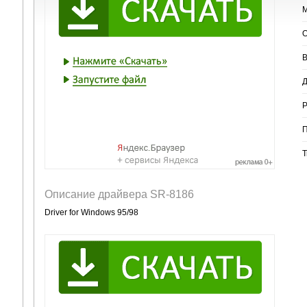
М
О
В
Д
Р
П
Т
Описание драйвера SR-8186
Driver for Windows 95/98