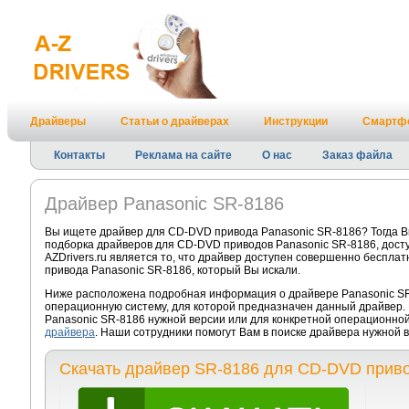
Драйверы
Статьи о драйверах
Инструкции
Смартф
Контакты
Реклама на сайте
О нас
Заказ файла
Драйвер Panasonic SR-8186
Вы ищете драйвер для CD-DVD привода Panasonic SR-8186? Тогда В
подборка драйверов для CD-DVD приводов Panasonic SR-8186, дос
AZDrivers.ru является то, что драйвер доступен совершенно беспла
привода Panasonic SR-8186, который Вы искали.
Ниже расположена подробная информация о драйвере Panasonic SR-
операционную систему, для которой предназначен данный драйвер.
Panasonic SR-8186 нужной версии или для конкретной операционной
драйвера
. Наши сотрудники помогут Вам в поиске драйвера нужной
Скачать драйвер SR-8186 для CD-DVD приво