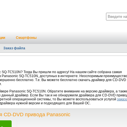
ции
Смартфоны
Заказ файла
N
 SQ-TC510N? Тогда Вы пришли по адресу! На нашем сайте собрана самая
в Panasonic SQ-TC510N, доступных в интернете. Неоспоримым преимуществ
совершенно бесплатно. Т.е. Вы можете бесплатно скачать драйвер для CD-DVD
.
ере Panasonic SQ-TC510N. Обратите внимание на версию драйвера, а такж
н данный драйвер. Если Вы так и не обнаружили драйвера для CD-DVD приво
ретной операционной системы, то Вы можете воспользоваться услугой
заказ
е драйвера нужной версии и подходящего для Вашей ОС.
я CD-DVD привода Panasonic