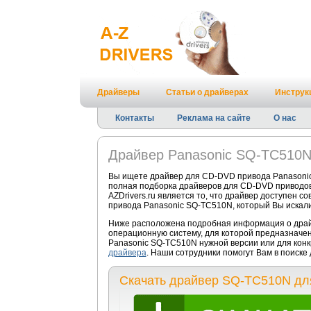
Драйверы
Статьи о драйверах
Инструк
Контакты
Реклама на сайте
О нас
Драйвер Panasonic SQ-TC510
Вы ищете драйвер для CD-DVD привода Panasonic
полная подборка драйверов для CD-DVD приводо
AZDrivers.ru является то, что драйвер доступен 
привода Panasonic SQ-TC510N, который Вы искали
Ниже расположена подробная информация о драйв
операционную систему, для которой предназначе
Panasonic SQ-TC510N нужной версии или для конк
драйвера
. Наши сотрудники помогут Вам в поиск
Скачать драйвер SQ-TC510N дл