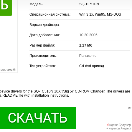
Модель:
SQ-TC510N
Операционная система:
Win 3.1x, Win95, MS-DOS
Версия драйвера:
-
Дата добавления:
10.20.2006
Размер файла:
2.17 Мб
Производитель:
Panasonic
Тип устройства:
Cd-dvd привод
 the device drivers for the SQ-TC510N 10X \"Big 5\" CD-ROM Changer. The drivers are
README file with installation instructions.