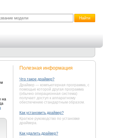
Полезная информация
Что такое драйвер?
ом
Драйвер — компьютерная программа, с
помощью которой другая программа
(обычно операционная система)
получает доступ к аппаратному
е на
обеспечению стандартным образом.
да
а
Как установить драйвер?
Краткое руководство по установке
драйвера.
Как удалить драйвер?