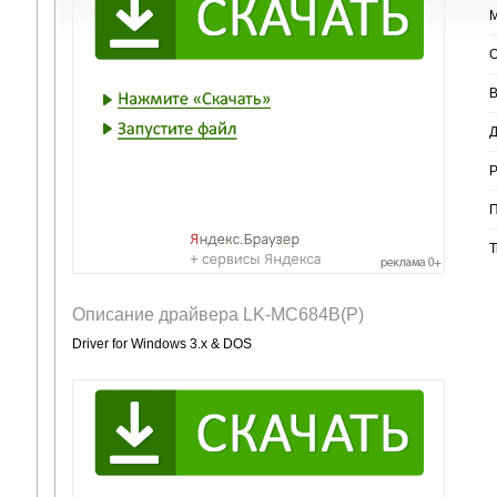
М
О
В
Д
Р
П
Т
Описание драйвера LK-MC684B(P)
Driver for Windows 3.x & DOS