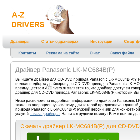
Драйверы
Статьи о драйверах
Инструкции
Смартф
Контакты
Реклама на сайте
О нас
Заказ файла
Драйвер Panasonic LK-MC684B(P)
Вы ищете драйвер для CD-DVD привода Panasonic LK-MC684B(P)? То
полная подборка драйверов для CD-DVD приводов Panasonic LK-MC
преимуществом AZDrivers.ru является то, что драйвер доступен сов
драйвер для CD-DVD привода Panasonic LK-MC684B(P), который Вы 
Ниже расположена подробная информация о драйвере Panasonic LK
также на операционную систему, для которой предназначен данный 
привода Panasonic LK-MC684B(P) нужной версии или для конкретно
услугой
заказа драйвера
. Наши сотрудники помогут Вам в поиске др
Скачать драйвер LK-MC684B(P) для CD-DVD