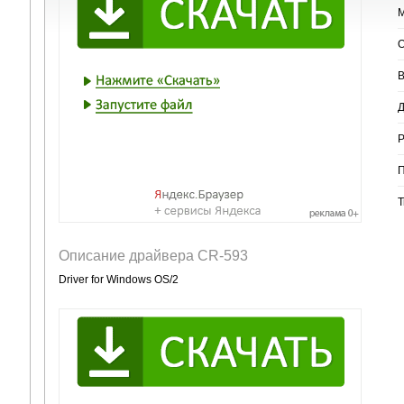
М
О
В
Д
Р
П
Т
Описание драйвера CR-593
Driver for Windows OS/2