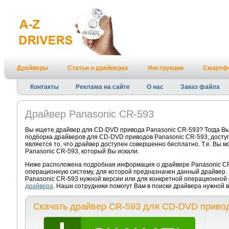
Драйверы
Статьи о драйверах
Инструкции
Смартф
Контакты
Реклама на сайте
О нас
Заказ файла
Драйвер Panasonic CR-593
Вы ищете драйвер для CD-DVD привода Panasonic CR-593? Тогда Вы
подборка драйверов для CD-DVD приводов Panasonic CR-593, досту
является то, что драйвер доступен совершенно бесплатно. Т.е. Вы
Panasonic CR-593, который Вы искали.
Ниже расположена подробная информация о драйвере Panasonic CR-
операционную систему, для которой предназначен данный драйвер.
Panasonic CR-593 нужной версии или для конкретной операционной 
драйвера
. Наши сотрудники помогут Вам в поиске драйвера нужной
Скачать драйвер CR-593 для CD-DVD привод