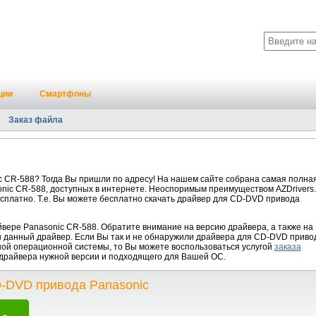
ции
Смартфоны
Заказ файла
 CR-588? Тогда Вы пришли по адресу! На нашем сайте собрана самая полна
nic CR-588, доступных в интернете. Неоспоримым преимуществом AZDrivers.
есплатно. Т.е. Вы можете бесплатно скачать драйвер для CD-DVD привода
ере Panasonic CR-588. Обратите внимание на версию драйвера, а также на
н данный драйвер. Если Вы так и не обнаружили драйвера для CD-DVD приво
ной операционной системы, то Вы можете воспользоваться услугой
заказа
е драйвера нужной версии и подходящего для Вашей ОС.
D-DVD привода Panasonic