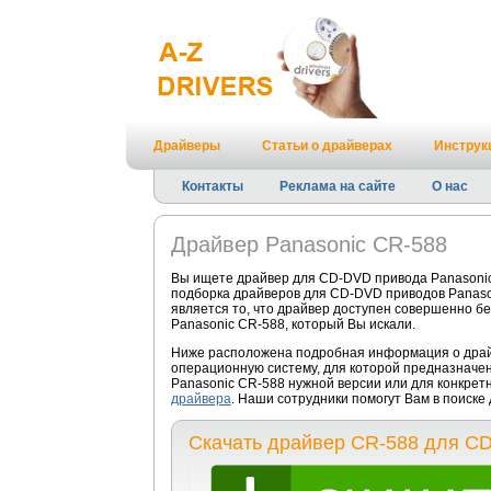
Драйверы
Статьи о драйверах
Инструк
Контакты
Реклама на сайте
О нас
Драйвер Panasonic CR-588
Вы ищете драйвер для CD-DVD привода Panasonic
подборка драйверов для CD-DVD приводов Panaso
является то, что драйвер доступен совершенно б
Panasonic CR-588, который Вы искали.
Ниже расположена подробная информация о драйв
операционную систему, для которой предназначе
Panasonic CR-588 нужной версии или для конкрет
драйвера
. Наши сотрудники помогут Вам в поиск
Скачать драйвер CR-588 для C