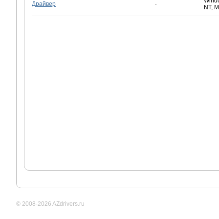
Window
Драйвер
-
NT, 
© 2008-2026 AZdrivers.ru