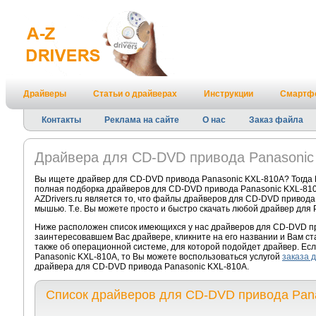
Драйверы
Статьи о драйверах
Инструкции
Смартф
Контакты
Реклама на сайте
О нас
Заказ файла
Драйвера для CD-DVD привода Panasonic
Вы ищете драйвер для CD-DVD привода Panasonic KXL-810A? Тогда 
полная подборка драйверов для CD-DVD привода Panasonic KXL-81
AZDrivers.ru является то, что файлы драйверов для CD-DVD привода
мышью. Т.е. Вы можете просто и быстро скачать любой драйвер для 
Ниже расположен список имеющихся у нас драйверов для CD-DVD пр
заинтересовавшем Вас драйвере, кликните на его названии и Вам с
также об операционной системе, для которой подойдет драйвер. Есл
Panasonic KXL-810A, то Вы можете воспользоваться услугой
заказа 
драйвера для CD-DVD привода Panasonic KXL-810A.
Список драйверов для CD-DVD привода Pan