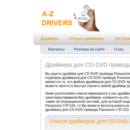
Драйверы
Статьи о драйверах
Инструк
Контакты
Реклама на сайте
О нас
Драйвера для CD-DVD привода
Вы ищете драйвер для CD-DVD привода Panasonic
подборка драйверов для CD-DVD привода Panason
является то, что файлы драйверов для CD-DVD пр
можете просто и быстро скачать любой драйвер дл
Ниже расположен список имеющихся у нас драйве
заинтересовавшем Вас драйвере, кликните на его
также об операционной системе, для которой подо
Panasonic CR-533, то Вы можете воспользоваться
драйвера для CD-DVD привода Panasonic CR-533.
Список драйверов для CD-DVD 