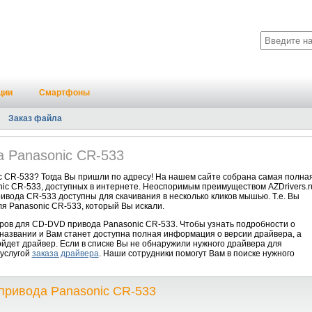
ции
Смартфоны
Заказ файла
 Panasonic CR-533
 CR-533? Тогда Вы пришли по адресу! На нашем сайте собрана самая полна
ic CR-533, доступных в интернете. Неоспоримым преимуществом AZDrivers.r
ивода CR-533 доступны для скачивания в несколько кликов мышью. Т.е. Вы
я Panasonic CR-533, который Вы искали.
ров для CD-DVD привода Panasonic CR-533. Чтобы узнать подробности о
 названии и Вам станет доступна полная информация о версии драйвера, а
йдет драйвер. Если в списке Вы не обнаружили нужного драйвера для
 услугой
заказа драйвера
. Наши сотрудники помогут Вам в поиске нужного
привода Panasonic CR-533