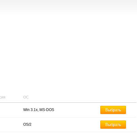
сия
ОС
Win 3.1x, MS-DOS
Выбрать
OS/2
Выбрать