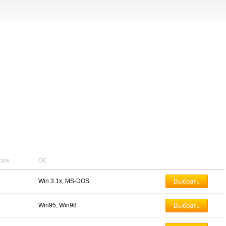
сия
ОС
Win 3.1x, MS-DOS
Выбрать
Win95, Win98
Выбрать