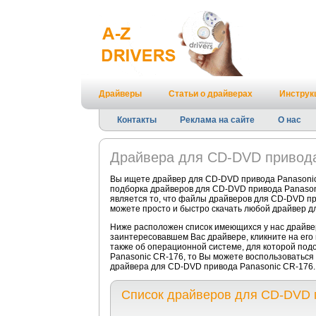
Драйверы
Статьи о драйверах
Инструк
Контакты
Реклама на сайте
О нас
Драйвера для CD-DVD привода
Вы ищете драйвер для CD-DVD привода Panasonic
подборка драйверов для CD-DVD привода Panason
является то, что файлы драйверов для CD-DVD пр
можете просто и быстро скачать любой драйвер дл
Ниже расположен список имеющихся у нас драйве
заинтересовавшем Вас драйвере, кликните на его
также об операционной системе, для которой подо
Panasonic CR-176, то Вы можете воспользоваться
драйвера для CD-DVD привода Panasonic CR-176.
Список драйверов для CD-DVD 