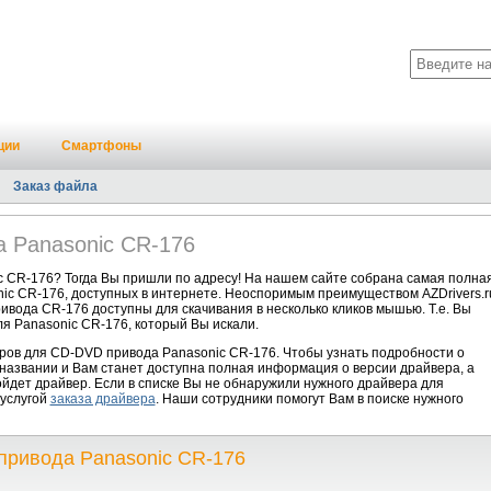
ции
Смартфоны
Заказ файла
 Panasonic CR-176
 CR-176? Тогда Вы пришли по адресу! На нашем сайте собрана самая полна
ic CR-176, доступных в интернете. Неоспоримым преимуществом AZDrivers.r
ивода CR-176 доступны для скачивания в несколько кликов мышью. Т.е. Вы
я Panasonic CR-176, который Вы искали.
ров для CD-DVD привода Panasonic CR-176. Чтобы узнать подробности о
 названии и Вам станет доступна полная информация о версии драйвера, а
йдет драйвер. Если в списке Вы не обнаружили нужного драйвера для
 услугой
заказа драйвера
. Наши сотрудники помогут Вам в поиске нужного
привода Panasonic CR-176