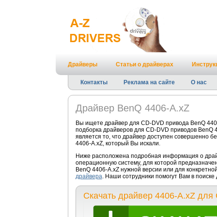
Драйверы
Статьи о драйверах
Инструк
Контакты
Реклама на сайте
О нас
Драйвер BenQ 4406-A.xZ
Вы ищете драйвер для CD-DVD привода BenQ 4406
подборка драйверов для CD-DVD приводов BenQ 44
является то, что драйвер доступен совершенно б
4406-A.xZ, который Вы искали.
Ниже расположена подробная информация о драйв
операционную систему, для которой предназначе
BenQ 4406-A.xZ нужной версии или для конкретно
драйвера
. Наши сотрудники помогут Вам в поиск
Скачать драйвер 4406-A.xZ дл