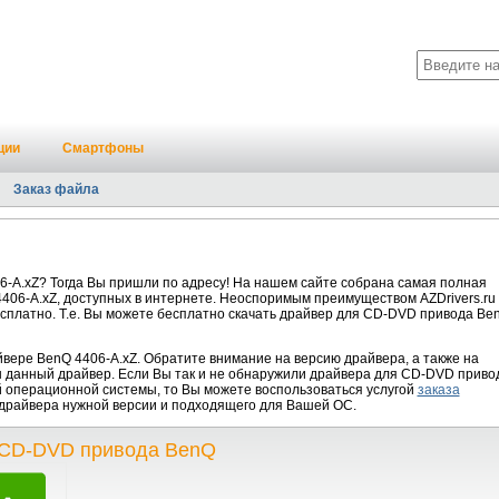
ции
Смартфоны
Заказ файла
-A.xZ? Тогда Вы пришли по адресу! На нашем сайте собрана самая полная
06-A.xZ, доступных в интернете. Неоспоримым преимуществом AZDrivers.ru
есплатно. Т.е. Вы можете бесплатно скачать драйвер для CD-DVD привода Be
ере BenQ 4406-A.xZ. Обратите внимание на версию драйвера, а также на
н данный драйвер. Если Вы так и не обнаружили драйвера для CD-DVD приво
й операционной системы, то Вы можете воспользоваться услугой
заказа
е драйвера нужной версии и подходящего для Вашей ОС.
я CD-DVD привода BenQ