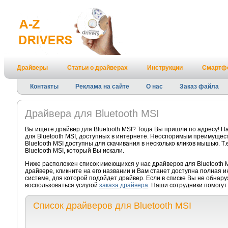
Драйверы
Статьи о драйверах
Инструкции
Смартф
Контакты
Реклама на сайте
О нас
Заказ файла
Драйвера для Bluetooth MSI
Вы ищете драйвер для Bluetooth MSI? Тогда Вы пришли по адресу! 
для Bluetooth MSI, доступных в интернете. Неоспоримым преимущест
Bluetooth MSI доступны для скачивания в несколько кликов мышью. Т
Bluetooth MSI, который Вы искали.
Ниже расположен список имеющихся у нас драйверов для Bluetooth 
драйвере, кликните на его названии и Вам станет доступна полная 
системе, для которой подойдет драйвер. Если в списке Вы не обнару
воспользоваться услугой
заказа драйвера
. Наши сотрудники помогут 
Список драйверов для Bluetooth MSI