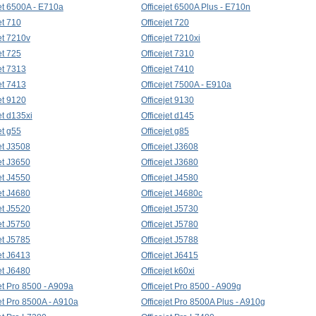
jet 6500A - E710a
Officejet 6500A Plus - E710n
et 710
Officejet 720
et 7210v
Officejet 7210xi
et 725
Officejet 7310
et 7313
Officejet 7410
et 7413
Officejet 7500A - E910a
et 9120
Officejet 9130
et d135xi
Officejet d145
et g55
Officejet g85
et J3508
Officejet J3608
et J3650
Officejet J3680
et J4550
Officejet J4580
et J4680
Officejet J4680c
et J5520
Officejet J5730
et J5750
Officejet J5780
et J5785
Officejet J5788
et J6413
Officejet J6415
et J6480
Officejet k60xi
et Pro 8500 - A909a
Officejet Pro 8500 - A909g
jet Pro 8500A - A910a
Officejet Pro 8500A Plus - A910g