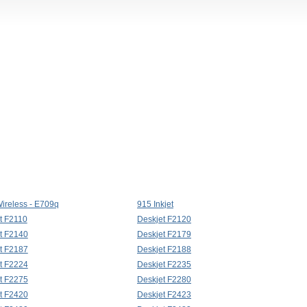
ireless - E709q
915 Inkjet
t F2110
Deskjet F2120
t F2140
Deskjet F2179
t F2187
Deskjet F2188
t F2224
Deskjet F2235
t F2275
Deskjet F2280
t F2420
Deskjet F2423