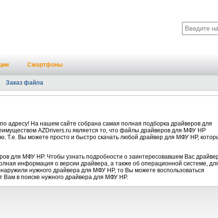
ции
Смартфоны
Заказ файла
по адресу! На нашем сайте собрана самая полная подборка драйверов для
имуществом AZDrivers.ru является то, что файлы драйверов для МФУ HP
ю. Т.е. Вы можете просто и быстро скачать любой драйвер для МФУ HP, котор
ров для МФУ HP. Чтобы узнать подробности о заинтересовавшем Вас драйвер
полная информация о версии драйвера, а также об операционной системе, дл
обнаружили нужного драйвера для МФУ HP, то Вы можете воспользоваться
т Вам в поиске нужного драйвера для МФУ HP.