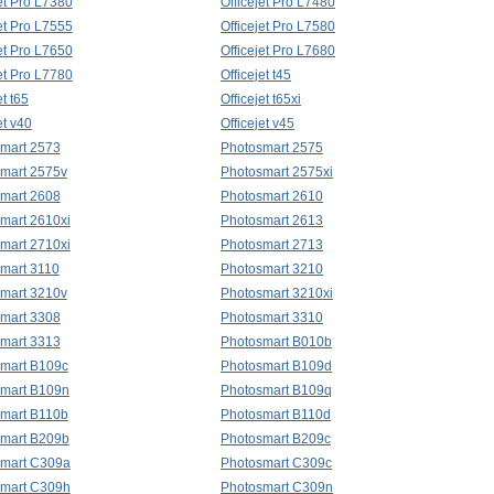
jet Pro L7380
Officejet Pro L7480
jet Pro L7555
Officejet Pro L7580
jet Pro L7650
Officejet Pro L7680
jet Pro L7780
Officejet t45
et t65
Officejet t65xi
et v40
Officejet v45
mart 2573
Photosmart 2575
mart 2575v
Photosmart 2575xi
mart 2608
Photosmart 2610
mart 2610xi
Photosmart 2613
mart 2710xi
Photosmart 2713
mart 3110
Photosmart 3210
mart 3210v
Photosmart 3210xi
mart 3308
Photosmart 3310
mart 3313
Photosmart B010b
mart B109c
Photosmart B109d
mart B109n
Photosmart B109q
mart B110b
Photosmart B110d
mart B209b
Photosmart B209c
mart C309a
Photosmart C309c
mart C309h
Photosmart C309n